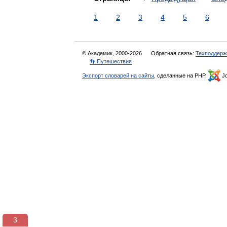
1
2
3
4
5
6
© Академик, 2000-2026
Обратная связь:
Техподдерж
👣 Путешествия
Экспорт словарей на сайты
, сделанные на PHP,
Jo
3