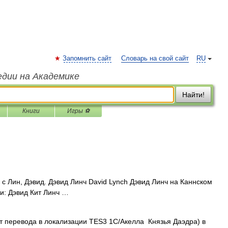
Запомнить сайт
Словарь на свой сайт
RU
едии на Академике
Найти!
Книги
Игры ⚽
с Лин, Дэвид. Дэвид Линч David Lynch Дэвид Линч на Каннском
и: Дэвид Кит Линч …
 перевода в локализации TES3 1С/Акелла Князья Даэдра) в