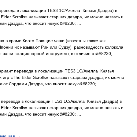
ревода в локализации TES3 1С/Акелла Князья Даэдра) в
lder Scrolls» называют старших даэдра, их можно назвать и
ами Даэдра, что вносит некую&#8230; …
 в храме Киото Поющие чаши (известны также как
Японии их называют Рин или Судзу) разновидность колокола
е чаши стационарный инструмент, в отличие от&#8230; …
риант перевода в локализации TES3 1С/Акелла Князья
 игр «The Elder Scrolls» называют старших даэдра, их можно
вают Лордами Даэдра, что вносит некую&#8230; …
перевода в локализации TES3 1С/Акелла Князья Даэдра) в
lder Scrolls» называют старших даэдра, их можно назвать и
ами Даэдра, что вносит некую&#8230; …
дующая
→