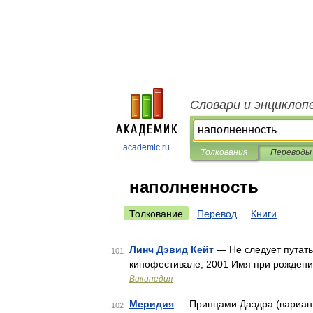
Словари и энциклоп
academic.ru
Толкования
Переводы
наполненность
Толкование
Перевод
Книги
Линч Дэвид Кейт
— Не следует путать 
101
кинофестивале, 2001 Имя при рождени
Википедия
Меридия
— Принцами Даэдра (вариант
102