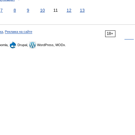
7
8
9
10
11
12
13
ка
,
Реклама на сайте
18+
omla,
Drupal,
WordPress, MODx.