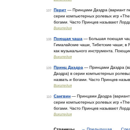
Перит
— Принцами Даэдра (вариант пе
107
серии компьютерных ролевых игр «The E
богами. Часто Принцев называют Лорд
Википедия
Поющая чаша
— Большая поющая чаша
108
Гималайские чаши, Тибетские чаши; в 
как музыкального инструмента. Поющи
Википедия
Принц Даэдра
— Принцами Даэдра (ва
109
Даэдра) в серии компьютерных ролевых
назвать и богами. Часто Принцев назы
Википедия
Сангвин
— Принцами Даэдра (вариант 
110
серии компьютерных ролевых игр «The E
богами. Часто Принцев называют Лорд
Википедия
Страницы
←
Предыдущая
Сле